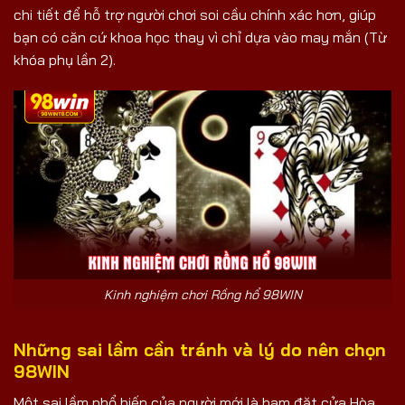
chi tiết để hỗ trợ người chơi soi cầu chính xác hơn, giúp
bạn có căn cứ khoa học thay vì chỉ dựa vào may mắn (Từ
khóa phụ lần 2).
Kinh nghiệm chơi Rồng hổ 98WIN
Những sai lầm cần tránh và lý do nên chọn
98WIN
Một sai lầm phổ biến của người mới là ham đặt cửa Hòa