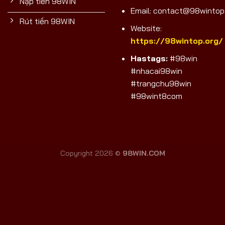
Nạp tiền 98WIN
Email:
contact@98wintop.
Rút tiền 98WIN
Website:
https://98wintop.org/
Hastags:
#98win
#nhacai98win
#trangchu98win
#98wint8com
Copyright 2026 ©
98WIN.COM