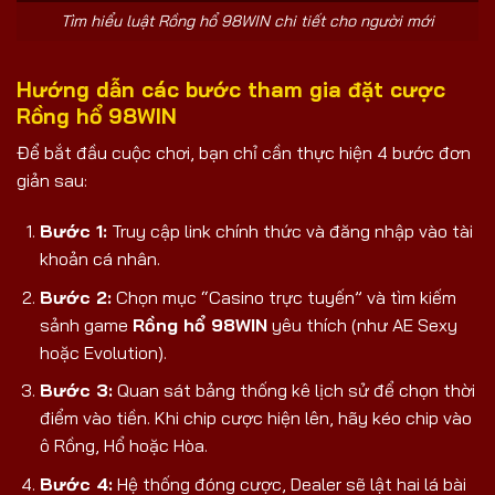
Tìm hiểu luật Rồng hổ 98WIN chi tiết cho người mới
Hướng dẫn các bước tham gia đặt cược
Rồng hổ 98WIN
Để bắt đầu cuộc chơi, bạn chỉ cần thực hiện 4 bước đơn
giản sau:
Bước 1:
Truy cập link chính thức và đăng nhập vào tài
khoản cá nhân.
Bước 2:
Chọn mục “Casino trực tuyến” và tìm kiếm
sảnh game
Rồng hổ 98WIN
yêu thích (như AE Sexy
hoặc Evolution).
Bước 3:
Quan sát bảng thống kê lịch sử để chọn thời
điểm vào tiền. Khi chip cược hiện lên, hãy kéo chip vào
ô Rồng, Hổ hoặc Hòa.
Bước 4:
Hệ thống đóng cược, Dealer sẽ lật hai lá bài