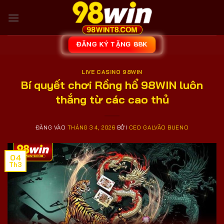
Bỏ
qua
nội
dung
ĐĂNG KÝ TẶNG 88K
LIVE CASINO 98WIN
Bí quyết chơi Rồng hổ 98WIN luôn
thắng từ các cao thủ
ĐĂNG VÀO
THÁNG 3 4, 2026
BỞI
CEO GALVÃO BUENO
04
Th3