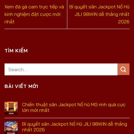
Xem đá gà cam trực tiếp và
Bí quyết săn Jackpot Nổ Hũ
kinh nghiệm đặt cược mới
JILI 98WIN dễ thắng nhất
nhất
2026
TÌM KIẾM
BÀI VIẾT MỚI
Chiến thuật săn Jackpot Nổ hũ MG rinh quà cực
lớn mới nhất
Bí quyết săn Jackpot Nổ Hũ JILI 98WIN dễ thắng
nhất 2026