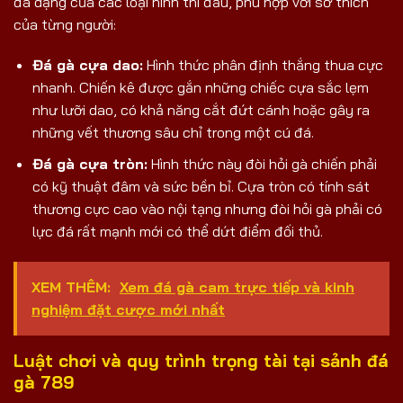
đa dạng của các loại hình thi đấu, phù hợp với sở thích
của từng người:
Đá gà cựa dao:
Hình thức phân định thắng thua cực
nhanh.
Chiến kê được gắn những chiếc cựa sắc lẹm
như lưỡi dao, có khả năng cắt đứt cánh hoặc gây ra
những vết thương sâu chỉ trong một cú đá.
Đá gà cựa tròn:
Hình thức này đòi hỏi gà chiến phải
có kỹ thuật đâm và sức bền bỉ. Cựa tròn có tính sát
thương cực cao vào nội tạng nhưng đòi hỏi gà phải có
lực đá rất mạnh mới có thể dứt điểm đối thủ.
XEM THÊM:
Xem đá gà cam trực tiếp và kinh
nghiệm đặt cược mới nhất
Luật chơi và quy trình trọng tài tại sảnh đá
gà 789