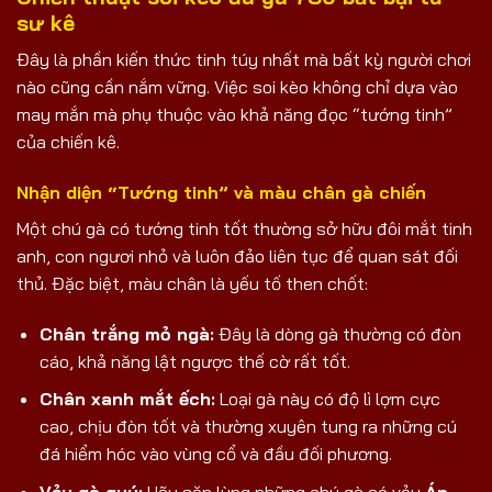
sư kê
Đây là phần kiến thức tinh túy nhất mà bất kỳ người chơi
nào cũng cần nắm vững. Việc soi kèo không chỉ dựa vào
may mắn mà phụ thuộc vào khả năng đọc “tướng tinh”
của chiến kê.
Nhận diện “Tướng tinh” và màu chân gà chiến
Một chú gà có tướng tinh tốt thường sở hữu đôi mắt tinh
anh, con ngươi nhỏ và luôn đảo liên tục để quan sát đối
thủ. Đặc biệt, màu chân là yếu tố then chốt:
Chân trắng mỏ ngà:
Đây là dòng gà thường có đòn
cáo, khả năng lật ngược thế cờ rất tốt.
Chân xanh mắt ếch:
Loại gà này có độ lì lợm cực
cao, chịu đòn tốt và thường xuyên tung ra những cú
đá hiểm hóc vào vùng cổ và đầu đối phương.
Vảy gà quý:
Hãy săn lùng những chú gà có vảy
Án