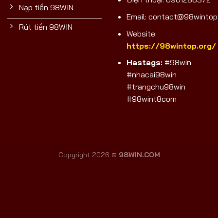
Nạp tiền 98WIN
Email:
contact@98wintop.
Rút tiền 98WIN
Website:
https://98wintop.org/
Hastags:
#98win
#nhacai98win
#trangchu98win
#98wint8com
Copyright 2026 ©
98WIN.COM