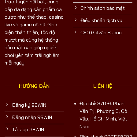
trực tuyến nổi bật, cung
Chính sách bảo mật
cấp đa dạng sản phẩm cá
cược như thể thao, casino
Điều khoản dịch vụ
live và game nổ hũ. Giao
diện thân thiện, tốc độ
CEO Galvão Bueno
mượt mà cùng hệ thống
bảo mật cao giúp người
chơi yên tâm trải nghiệm
mỗi ngày.
HƯỚNG DẪN
LIÊN HỆ
Địa chỉ: 370 Đ. Phan
Đăng ký 98WIN
Văn Trị, Phường 5, Gò
Đăng nhập 98WIN
Vấp, Hồ Chí Minh, Việt
Nam
Tải app 98WIN
Điện thoại: 0901286372