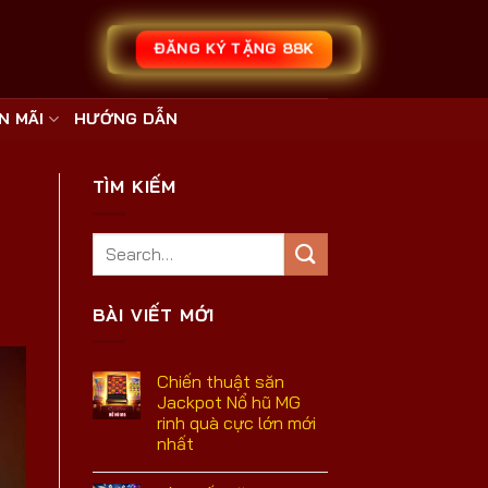
ĐĂNG KÝ TẶNG 88K
N MÃI
HƯỚNG DẪN
TÌM KIẾM
BÀI VIẾT MỚI
Chiến thuật săn
Jackpot Nổ hũ MG
rinh quà cực lớn mới
nhất