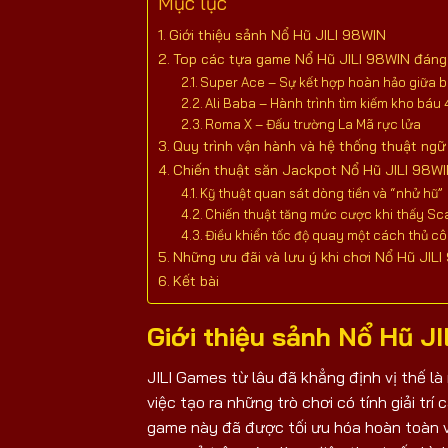
Mục lục
Giới thiệu sảnh Nổ Hũ JILI 98WIN
Top các tựa game Nổ Hũ JILI 98WIN đáng
Super Ace – Sự kết hợp hoàn hảo giữa bà
Ali Baba – Hành trình tìm kiếm kho báu
Roma X – Đấu trường La Mã rực lửa
Quy trình vận hành và hệ thống thuật ngữ
Chiến thuật săn Jackpot Nổ Hũ JILI 98WI
Kỹ thuật quan sát dòng tiền và “nhử hũ”
Chiến thuật tăng mức cược khi thấy Sca
Điều khiển tốc độ quay một cách thủ c
Những ưu đãi và lưu ý khi chơi Nổ Hũ JIL
Kết bài
Giới thiệu sảnh Nổ Hũ J
JILI Games từ lâu đã khẳng định vị thế là
việc tạo ra những trò chơi có tính giải tr
game này đã được tối ưu hóa hoàn toàn v