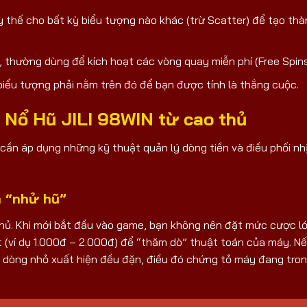
 thế cho bất kỳ biểu tượng nào khác (trừ Scatter) để tạo thà
thường dùng để kích hoạt các vòng quay miễn phí (Free Spins
ểu tượng phải nằm trên đó để bạn được tính là thắng cuộc.
 Nổ Hũ JILI 98WIN từ cao thủ
ần áp dụng những kỹ thuật quản lý dòng tiền và điều phối nh
à “nhử hũ”
hủ. Khi mới bắt đầu vào game, bạn không nên đặt mức cược l
 (ví dụ 1.000đ – 2.000đ) để “thăm dò” thuật toán của máy. N
ác dòng nhỏ xuất hiện đều đặn, điều đó chứng tỏ máy đang tro