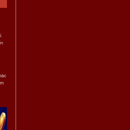
.
ến
iác
am