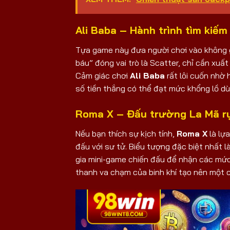
Ali Baba – Hành trình tìm kiế
Tựa game này đưa người chơi vào không g
báu” đóng vai trò là Scatter, chỉ cần xuấ
Cảm giác chơi
Ali Baba
rất lôi cuốn nhờ h
số tiền thắng có thể đạt mức khổng lồ d
Roma X – Đấu trường La Mã r
Nếu bạn thích sự kịch tính,
Roma X
là lự
đấu với sư tử. Biểu tượng đặc biệt nhất l
gia mini-game chiến đấu để nhận các mứ
thanh va chạm của binh khí tạo nên một 