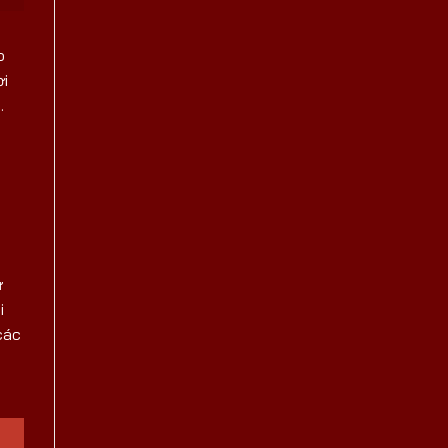
o
ời
.
ử
i
các