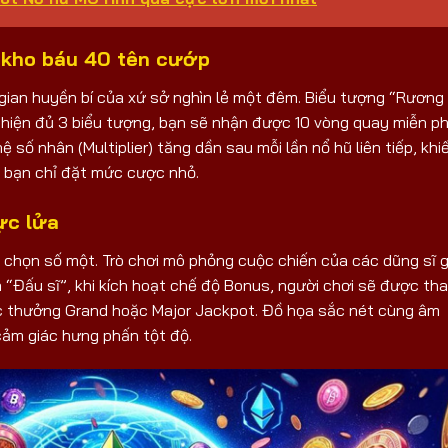
m kho báu 40 tên cướp
ian huyền bí của xứ sở nghìn lẻ một đêm. Biểu tượng “Rương
t hiện đủ 3 biểu tượng, bạn sẽ nhận được 10 vòng quay miễn phí
ệ số nhân (Multiplier) tăng dần sau mỗi lần nổ hũ liên tiếp, khi
ù bạn chỉ đặt mức cược nhỏ.
ực lửa
a chọn số một. Trò chơi mô phỏng cuộc chiến của các dũng sĩ g
à “Đấu sĩ”, khi kích hoạt chế độ Bonus, người chơi sẽ được th
c thưởng Grand hoặc Major Jackpot. Đồ họa sắc nét cùng âm
cảm giác hưng phấn tột độ.