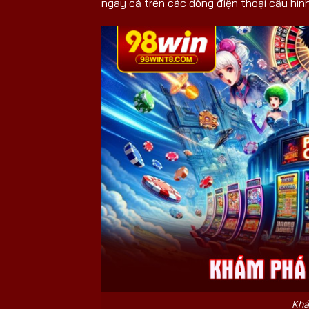
ngay cả trên các dòng điện thoại cấu hình
Khá