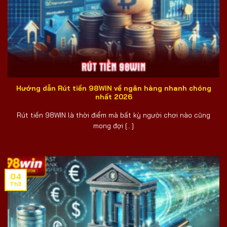
Hướng dẫn Rút tiền 98WIN về ngân hàng nhanh chóng
nhất 2026
Rút tiền 98WIN là thời điểm mà bất kỳ người chơi nào cũng
mong đợi [...]
04
Th3