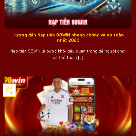
Hướng dẫn Nạp tiền 98WIN nhanh chóng và an toàn
nhất 2026
Nạp tiền 98WIN là bước khởi đầu quan trọng để người chơi
có thể tham [...]
04
Th3