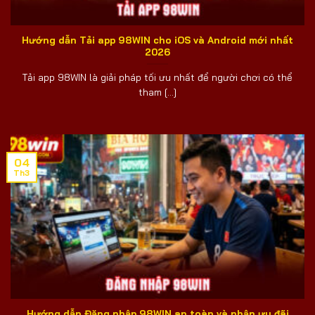
Hướng dẫn Tải app 98WIN cho iOS và Android mới nhất
2026
Tải app 98WIN là giải pháp tối ưu nhất để người chơi có thể
tham [...]
04
Th3
Hướng dẫn Đăng nhập 98WIN an toàn và nhận ưu đãi