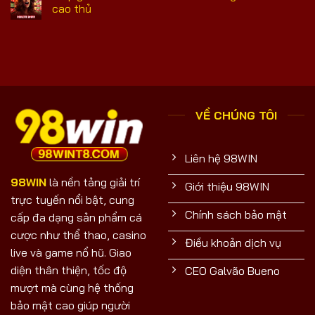
cao thủ
VỀ CHÚNG TÔI
Liên hệ 98WIN
98WIN
là nền tảng giải trí
Giới thiệu 98WIN
trực tuyến nổi bật, cung
Chính sách bảo mật
cấp đa dạng sản phẩm cá
cược như thể thao, casino
Điều khoản dịch vụ
live và game nổ hũ. Giao
diện thân thiện, tốc độ
CEO Galvão Bueno
mượt mà cùng hệ thống
bảo mật cao giúp người