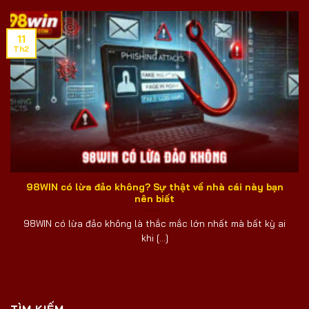
11
Th2
98WIN có lừa đảo không? Sự thật về nhà cái này bạn
nên biết
98WIN có lừa đảo không là thắc mắc lớn nhất mà bất kỳ ai
khi [...]