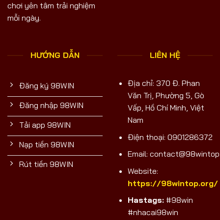
chơi yên tâm trải nghiệm
mỗi ngày.
HƯỚNG DẪN
LIÊN HỆ
Địa chỉ: 370 Đ. Phan
Đăng ký 98WIN
Văn Trị, Phường 5, Gò
Đăng nhập 98WIN
Vấp, Hồ Chí Minh, Việt
Nam
Tải app 98WIN
Điện thoại: 0901286372
Nạp tiền 98WIN
Email:
contact@98wintop.
Rút tiền 98WIN
Website:
https://98wintop.org/
Hastags:
#98win
#nhacai98win